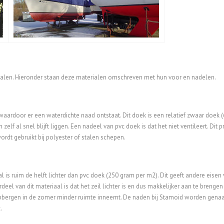
erialen. Hieronder staan deze materialen omschreven met hun voor en nadelen.
aardoor er een waterdichte naad ontstaat. Dit doek is een relatief zwaar doek (
h zelf al snel blijft liggen. Een nadeel van pvc doek is dat het niet ventileert. 
ordt gebruikt bij polyester of stalen schepen.
al is ruim de helft lichter dan pvc doek (250 gram per m2). Dit geeft andere eise
l van dit materiaal is dat het zeil lichter is en dus makkelijker aan te brengen i
opbergen in de zomer minder ruimte inneemt. De naden bij Stamoid worden genaa
.