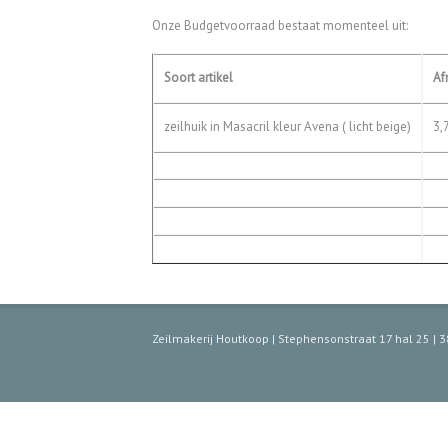
Onze Budgetvoorraad bestaat momenteel uit:
Soort artikel
Af
zeilhuik in Masacril kleur Avena ( licht beige)
3,
Zeilmakerij Houtkoop | Stephensonstraat 17 hal 25 |