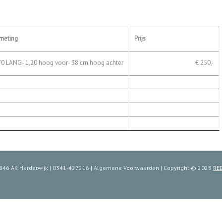
meting
Prijs
70 LANG- 1,20 hoog voor- 38 cm hoog achter
€ 250,-
 3846 AK Harderwijk | 0341-427216 | Algemene Voorwaarden | Copyright © 2023
RED